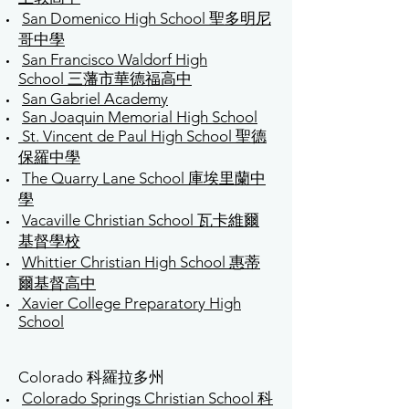
San Domenico High School 聖多明尼
哥中學
San Francisco Waldorf High
School 三藩市華德福高中
San Gabriel Academy
San Joaquin Memorial High School
St. Vincent de Paul High School 聖德
保羅中學
The Quarry Lane School 庫埃里蘭中
學
Vacaville Christian School 瓦卡維爾
基督學校
Whittier Christian High School 惠蒂
爾基督高中
Xavier College Preparatory High
School
Colorado 科羅拉多州
Colorado Springs Christian School 科