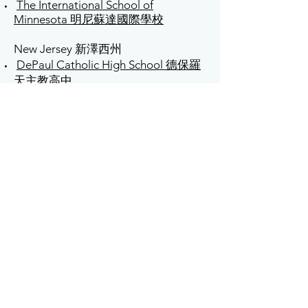
The International School of
Minnesota 明尼蘇達國際學校
New Jersey 新澤西州
DePaul Catholic High School 德保羅
天主教高中
Rutgers Preparatory School羅格斯預
備中學
New York 紐約州
Allendale Columbia School 阿倫達哥
倫比亞中學
French-American School of New York
紐約法美中學
Notre Dame High School 聖母高中
Seton Catholic Central High School
瑟頓天主教中央高中
The Charles Finny School 查理斯芬尼
中學
The Harley School 哈雷學校