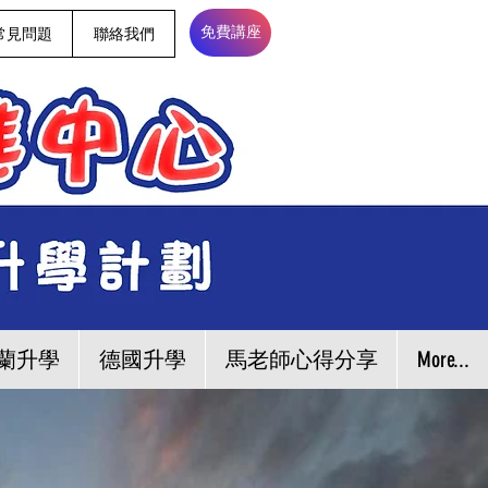
常見問題
聯絡我們
免費講座
蘭升學
德國升學
馬老師心得分享
More...