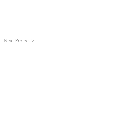
Next Project >