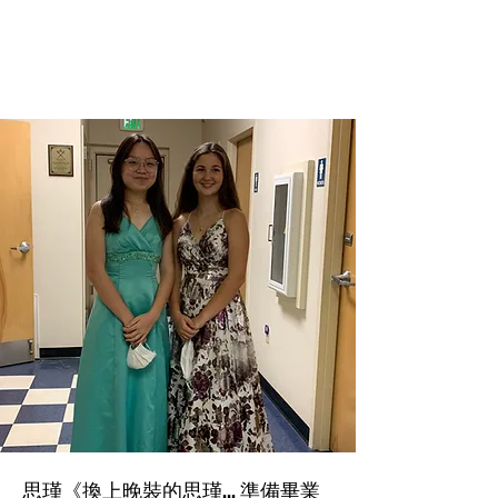
思瑾《換上晚裝的思瑾... 準備畢業