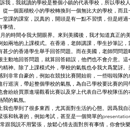
m亦告訴我，我就讀的學校是整個小鎮的代表學校，所以學校
。從一個面積較小的學校轉換到一個無比大的學校，而且
一堂課的課室，説真的，開頭是有一點不習慣，但是經過
有事情。
個月的時間令我大開眼界。來到美國後，我才知道真正的
例如兩地的上課模式。在香港，老師講課，學生抄筆記，
有甚少的香港學生舉手回答問題。而在美國，老師問問題
很主動地回答問題，就算回答錯誤，他們也不會介意。這
的精神。除了上課模式外，學校的氣氛也令我大爲驚訝。
感到非常自豪的，例如在競技比賽開始前，一些啦啦隊的
進行巡演，帶起整個學校的氣氛，為自己學校要比賽的同
也會紛紛買票進場觀看比賽以及穿上代表自己學校隊伍的
熱鬧的氣氛。
上我也學到了很多東西，尤其面對生活的心態。因爲我自
張和執著的，例如考試，甚至是一個簡單的presentati
mum常跟我説不用緊張，放鬆心情去面對所有事情，你會快