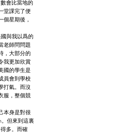
人數會比當地的
一堂課完了便
一個星期後，
美國與我以爲的
當老師問問題
時，大部分的
令我更加欣賞
美國的學生是
成員會到學校
學打氣。而沒
衣服，整個競
己本身是對很
on。但來到這裏
樂得多。而確