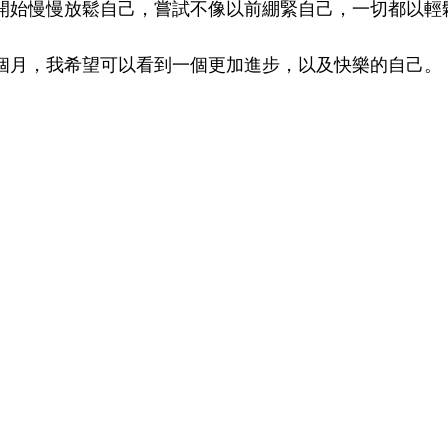
開始慢慢放鬆自己，嘗試不像以前綳緊自己，一切都以輕
0個月，我希望可以看到一個更加進步，以及快樂的自己。
文化協進中心
Cultural Link Centre (CLC)
電郵
Email:
info@malaoshi-clc.com
電話
Tel:
(852) 2541 0078