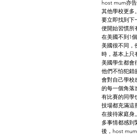
host mu
其他學校更多
要立即找到下
便開始習慣所
在美國不到1
美國很不同，
時，基本上只
美國學生都會
他們不怕犯錯
會對自己學校
的每一個角落
有比賽的同學
技場都充滿這
在接待家庭身
多事情都感到緊
後，host 