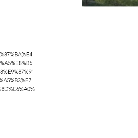
E5%87%BA%E4
%A5%E8%B5
8%E9%87%91
%A5%B3%E7
%8D%E6%A0%