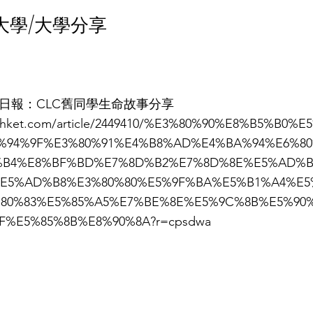
大學/大學分享
2 經濟日報：CLC舊同學生命故事分享
ck.hket.com/article/2449410/%E3%80%90%E8%B5%B0%
%94%9F%E3%80%91%E4%B8%AD%E4%BA%94%E6%80
%B4%E8%BF%BD%E7%8D%B2%E7%8D%8E%E5%AD%B
%E5%AD%B8%E3%80%80%E5%9F%BA%E5%B1%A4%E5
%80%83%E5%85%A5%E7%BE%8E%E5%9C%8B%E5%90
F%E5%85%8B%E8%90%8A?r=cpsdwa