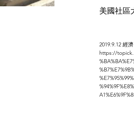
美國社區
2019.9.1
https://topi
%BA%BA%E7
%B7%E7%9B
%E7%95%99
%94%9F%E8
A1%E6%9F%8