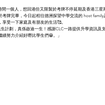
。
o 長時間一個人，想回港但又限製於考牌不停延期及香港三
考牌完畢，今日起程往德洲探望中學交流的 host famil
，享受一下家庭及有朋友的生活🥰。
交流生計劃，真係啟迪一生！感謝CLC一路提供升學資訊及支
繼續努力介紹好嘢比學生們😁。」