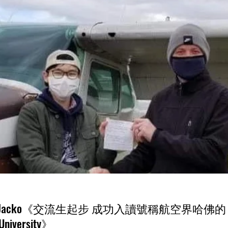
cko《交流生起步 成功入讀號稱航空界哈佛的 Embr
 University》