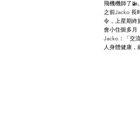
飛機機師了🚁
之前Jack
令，上星期終於
會小住個多月
Jacko：「
人身體健康，