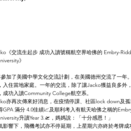
ko《交流生起步 成功入讀號稱航空界哈佛的 Embry-Ridd
University》
018年參加了美國中學文化交流計劃，在美國德州交流了一年。期
，入住當地家庭。一年的交流，除了讓Jacko獲益良多外
功入讀Community College航空系。
cko亦再次傳來好消息，在疫情停課、社區lock down及
PA 滿分 4.0佳績📈及順利考入有航天哈佛之稱的Embry-R
al University升讀Year 3.🛫，媽媽說：「十分感恩！」
氣影響下，飛機考試亦不停延期，上星期六亦終於考牌成