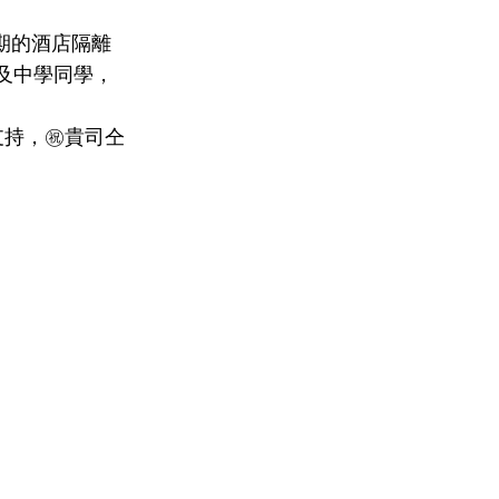
星期的酒店隔離
y及中學同學，
持，㊗️貴司仝