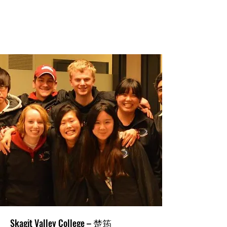
Skagit Valley College – 楚筠